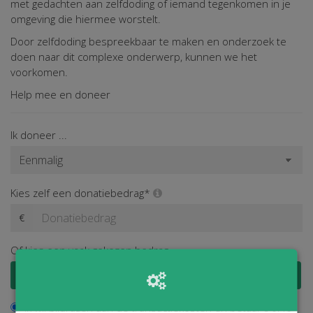
met gedachten aan zelfdoding of iemand tegenkomen in je
omgeving die hiermee worstelt.
Door zelfdoding bespreekbaar te maken en onderzoek te
doen naar dit complexe onderwerp, kunnen we het
voorkomen.
Help mee en doneer
Ik doneer ...
Kies zelf een donatiebedrag*
€
Of kies een vaak gekozen bedrag
€ 100
€ 50
€ 25
€ 15
Ik wil bijdragen aan de transactiekosten en betaal € 0,40