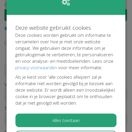
Of kies een vaak gekozen bedrag
€ 100
€ 50
€ 25
€ 15
Deze website gebruikt cookies
Ik wil bijdragen aan de transactiekosten en betaal € 0,40
Deze cookies worden gebruikt om informatie te
extra
verzamelen over hoe je met onze website
Ik wil niet bijdragen aan de transactiekosten
omgaat. We gebruiken deze informatie om je
gebruiksgemak te verbeteren, te personaliseren
en voor analyse- en meetdoeleinden. Lees onze
privacy voorwaarden
voor meer informatie.
Doneren als persoon
Doneren als bedrijf
Als je kiest voor 'alle cookies afwijzen' zal je
informatie niet worden gevolgd bij je bezoek aan
Voornaam*
deze website. Er wordt alleen een (noodzakelijke)
cookie in je browser geplaatst om te onthouden
dat je niet gevolgd wilt worden.
Tussenv.
Achternaam*
Alles toestaan