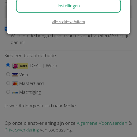
E-mailadres*
Instellingen
Alle cookies afwijzen
Ja, ik wil de nieuwsbrief ontvangen
Wil je op de hoogte blijven van onze activiteiten? Schrijf je
dan in!
Kies een betaalmethode
iDEAL | Wero
Visa
MasterCard
Machtiging
Je wordt doorgestuurd naar Mollie.
Op onze dienstverlening zijn onze
Algemene Voorwaarden
&
Privacyverklaring
van toepassing.