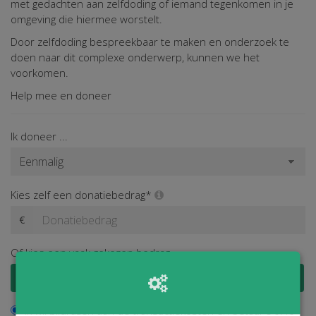
met gedachten aan zelfdoding of iemand tegenkomen in je
omgeving die hiermee worstelt.
Door zelfdoding bespreekbaar te maken en onderzoek te
doen naar dit complexe onderwerp, kunnen we het
voorkomen.
Help mee en doneer
Ik doneer ...
Kies zelf een donatiebedrag*
€
Of kies een vaak gekozen bedrag
€ 100
€ 50
€ 25
€ 15
Ik wil bijdragen aan de transactiekosten en betaal € 0,40