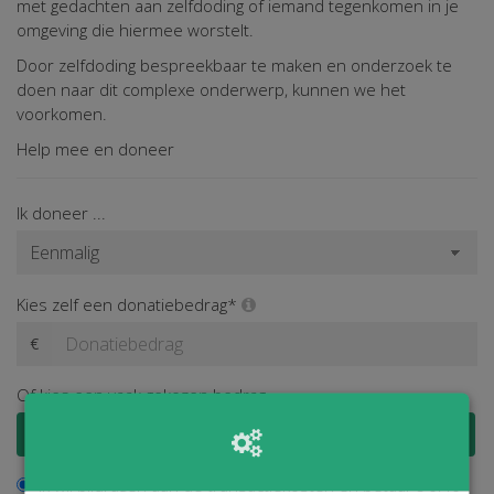
met gedachten aan zelfdoding of iemand tegenkomen in je
omgeving die hiermee worstelt.
Door zelfdoding bespreekbaar te maken en onderzoek te
doen naar dit complexe onderwerp, kunnen we het
voorkomen.
Help mee en doneer
Ik doneer ...
Kies zelf een donatiebedrag*
€
Of kies een vaak gekozen bedrag
€ 100
€ 50
€ 25
€ 15
Ik wil bijdragen aan de transactiekosten en betaal € 0,40