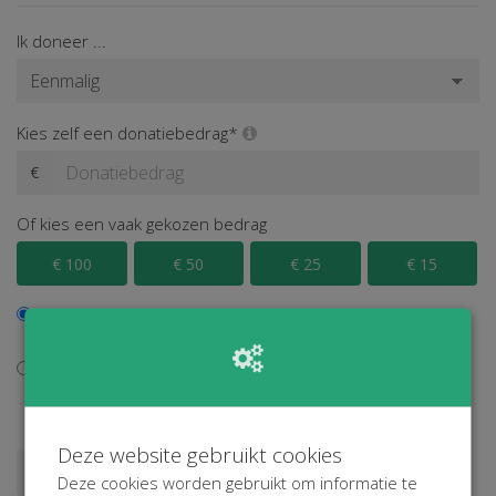
Ik doneer ...
Kies zelf een donatiebedrag*
€
Of kies een vaak gekozen bedrag
€ 100
€ 50
€ 25
€ 15
Ik wil bijdragen aan de transactiekosten en betaal € 0,40
extra
Ik wil niet bijdragen aan de transactiekosten
Deze website gebruikt cookies
Doneren als persoon
Doneren als bedrijf
Deze cookies worden gebruikt om informatie te