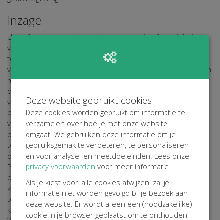
Inzage
U heeft het recht op inzage in en correctie of verwijdering
van uw persoonsgegevens. Tevens kunt u bezwaar maken
tegen het verwerken van uw persoonsgegevens, kunt u een
verzoek tot 'vergetelheid' doen of vragen om uw gegevens in
machineleesbare vorm aan u aan te leveren zodat u ze kunt
overdragen aan een derde partij. Zie voor meer informatie
Deze website gebruikt cookies
voor uw rechten met betrekking tot de verwerking van uw
Deze cookies worden gebruikt om informatie te
persoonsgegevens ons
Privacy Statement
. Om misbruik te
verzamelen over hoe je met onze website
voorkomen kunnen wij u daarbij om identificatie vragen, de
omgaat. We gebruiken deze informatie om je
persoonsgegevens die wij naar aanleiding van het verzoek
gebruiksgemak te verbeteren, te personaliseren
tot identificatie ontvangen, worden verwerkt in
en voor analyse- en meetdoeleinden. Lees onze
overeenstemming met de bepalingen van de AVG en ons
privacy voorwaarden
voor meer informatie.
Privacy Statement. Wanneer het gaat om inzage in
persoonsgegevens gekoppeld aan een cookie, dient u een
Als je kiest voor 'alle cookies afwijzen' zal je
kopie van het cookie in kwestie mee te sturen. U kunt deze
informatie niet worden gevolgd bij je bezoek aan
terug vinden in de instellingen van uw browser. Verzoeken
deze website. Er wordt alleen een (noodzakelijke)
kunt u richten aan [E-MAILADRES CONTACTPERSOON
cookie in je browser geplaatst om te onthouden