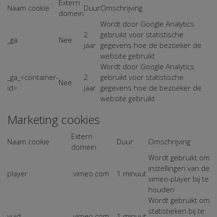
Extern
Naam cookie
Duur
Omschrijving
domein
Wordt door Google Analytics
2
gebruikt voor statistische
_ga
Nee
jaar
gegevens hoe de bezoeker de
website gebruikt
Wordt door Google Analytics
_ga_<container-
2
gebruikt voor statistische
Nee
id>
jaar
gegevens hoe de bezoeker de
website gebruikt
Marketing cookies
Extern
Naam cookie
Duur
Omschrijving
domein
Wordt gebruikt om
instellingen van de
player
.vimeo.com
1 minuut
vimeo-player bij te
houden
Wordt gebruikt om
statistieken bij te
vuid
.vimeo.com
1 minuut