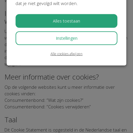
WEBSITE].
dat je niet gevolgd wilt worden.
In- & uitschakelen van cookies op deze
website
Alles toestaan
U kunt zelf eenvoudig het toestaan van cookies op deze
website aan of uitschakelen via de zgn. 'cookiebar' onderaan
Instellingen
de website. Heeft u dit al gedaan en wilt u uw cookie
instellingen wijzigen? Klik dan
hier
of op de button onderaan
Alle cookies afwijzen
deze pagina om uw cookie-instellingen voor deze website te
wijzigen.
Meer informatie over cookies?
Op de volgende websites kunt u meer informatie over
cookies vinden:
Consumentenbond: “Wat zijn cookies?”
Consumentenbond: “Cookies verwijderen”
Taal
Dit Cookie Statement is opgesteld in de Nederlandse taal en