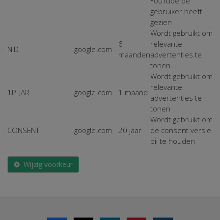
YouTube de
gebruiker heeft
gezien
Wordt gebruikt om
6
relevante
NID
.google.com
maanden
advertenties te
tonen
Wordt gebruikt om
relevante
1P_JAR
.google.com
1 maand
advertenties te
tonen
Wordt gebruikt om
CONSENT
.google.com
20 jaar
de consent versie
bij te houden
Wijzig voorkeur